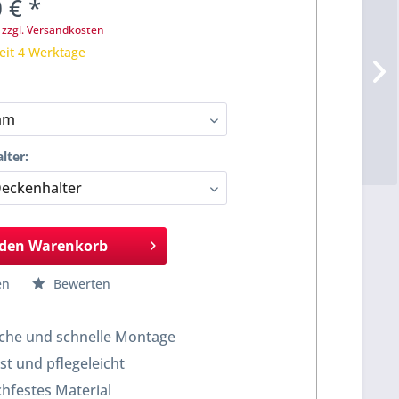
 € *
.
zzgl. Versandkosten
eit 4 Werktage
lter:
 den
Warenkorb
en
Bewerten
che und schnelle Montage
t und pflegeleicht
hfestes Material