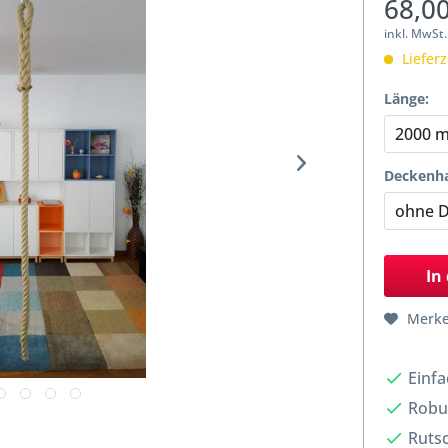
68,00
inkl. MwSt
Lieferz
Länge:
Deckenha
In
Merk
Einfa
Robus
Rutsc