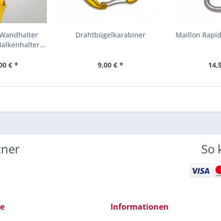
Wandhalter
Drahtbügelkarabiner
Maillon Rapi
alkenhalter...
00 € *
9,00 € *
14,
tner
So 
ce
Informationen