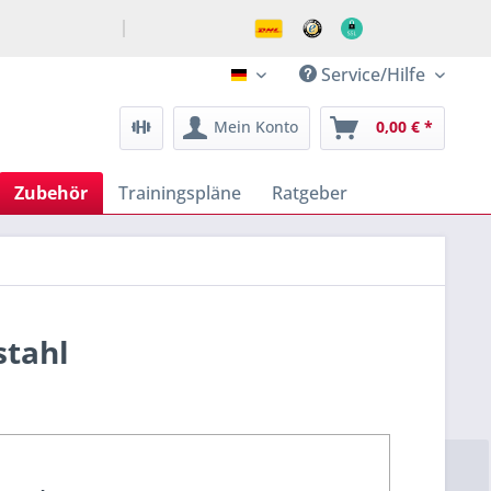
Service/Hilfe
klimmzugstangen.de - epic e
Mein Konto
0,00 € *
Zubehör
Trainingspläne
Ratgeber
stahl