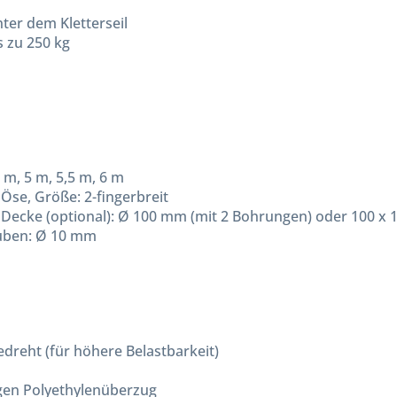
er dem Kletterseil
s zu 250 kg
5 m, 5 m, 5,5 m, 6 m
 Öse, Größe: 2-fingerbreit
 Decke (optional): Ø 100 mm (mit 2 Bohrungen) oder 100 x
uben: Ø 10 mm
gedreht (für höhere Belastbarkeit)
igen Polyethylenüberzug