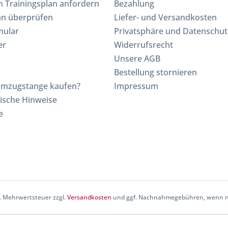
en Trainingsplan anfordern
Bezahlung
an überprüfen
Liefer- und Versandkosten
mular
Privatsphäre und Datenschut
er
Widerrufsrecht
Unsere AGB
Bestellung stornieren
mmzugstange kaufen?
Impressum
ische Hinweise
e
zl. Mehrwertsteuer zzgl.
Versandkosten
und ggf. Nachnahmegebühren, wenn ni