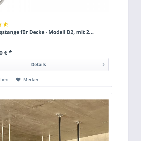
tange für Decke - Modell D2, mit 2...
0 € *
Details
chen
Merken