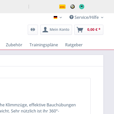
Service/Hilfe
klimmzugstangen.de - epic e
Mein Konto
0,00 € *
Zubehör
Trainingspläne
Ratgeber
che Klimmzüge, effektive
Bauchübungen
ht. Sehr nützlich ist ihr 360°-