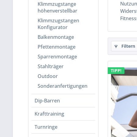
Nutzung
Klimmzugstange
höhenverstellbar
Widers
Fitness
Klimmzugstangen
Konfigurator
Balkenmontage
Filtern
Pfettenmontage
Sparrenmontage
Stahlträger
TIPP!
Outdoor
Sonderanfertigungen
Dip-Barren
Krafttraining
Turnringe