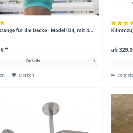
ange für die Decke - Modell D4, mit 4...
Klimmzugs
 € *
ab 329,0
Details
hen
Merken
Verglei