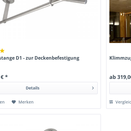
tange D1 - zur Deckenbefestigung
Klimmzug
 € *
ab 319,0
Details
hen
Merken
Verglei